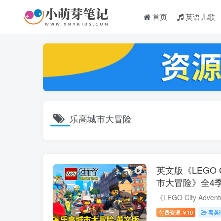
首页
英语儿歌
乐高城市大冒险
英文版《LEGO Ci
市大冒险》全4季
频带英文字幕，
付费资源
10
看英
￥