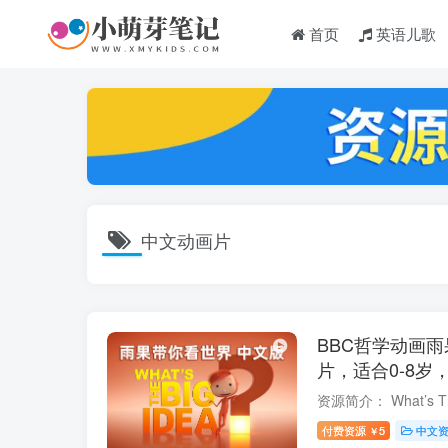
首页
英语儿歌
中文动画片
BBC哲学动画
片，适合0-8岁，
频，百度云网盘
付费资源
5
中文
￥