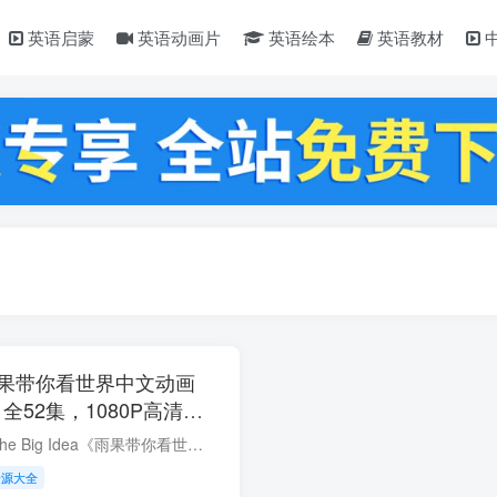
英语启蒙
英语动画片
英语绘本
英语教材
雨果带你看世界中文动画
全52集，1080P高清视
下载
资源简介： What’s The Big Idea《雨果带你看世界》是BBC儿童频道第一部关于学龄前哲学的动画节目。 自2012年在BBC首播，已播出52集，每集5分钟，适合3-8岁的小朋友观看。 对的，您没看错！把...
资源大全